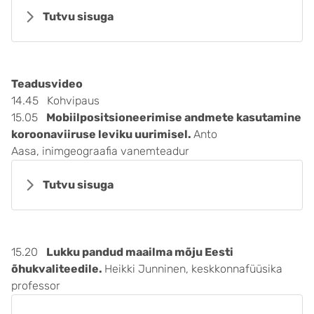
Tutvu sisuga
Teadusvideo
14.45 Kohvipaus
15.05
Mobiilpositsioneerimise andmete kasutamine
koroonaviiruse leviku uurimisel.
Anto
Aasa, inimgeograafia vanemteadur
Tutvu sisuga
15.20
Lukku pandud maailma mõju Eesti
õhukvaliteedile.
Heikki Junninen, keskkonnafüüsika
professor