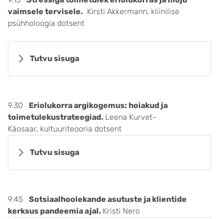
vaimsele tervisele.
Kirsti Akkermann, kliinilise
psühholoogia dotsent
Tutvu sisuga
9.30
Eriolukorra argikogemus: hoiakud ja
toimetulekustrateegiad.
Leena Kurvet-
Käosaar, kultuuriteooria dotsent
Tutvu sisuga
9.45
Sotsiaalhoolekande asutuste ja klientide
kerksus pandeemia ajal.
Kristi Nero