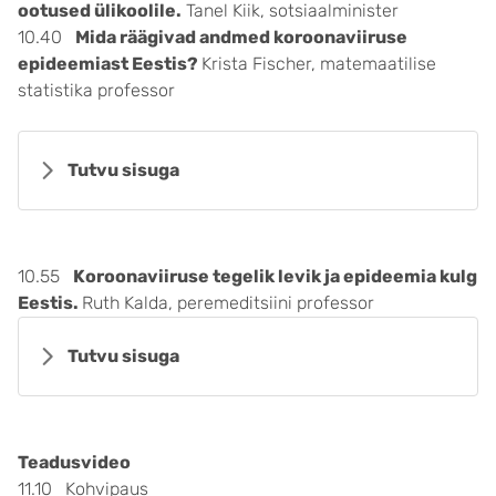
ootused ülikoolile.
Tanel Kiik, sotsiaalminister
10.40
Mida räägivad andmed koroonaviiruse
epideemiast Eestis?
Krista Fischer, matemaatilise
statistika professor
Tutvu sisuga
10.55
Koroonaviiruse tegelik levik ja epideemia kulg
Eestis.
Ruth Kalda, peremeditsiini professor
Tutvu sisuga
Teadusvideo
11.10 Kohvipaus