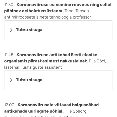
11.30
Koroonaviiruse esinemine reovees ning sellel
põhinev eelhoiatussüsteem.
Tanel Tenson,
antimikroobsete ainete tehnoloogia professor
Tutvu sisuga
11.45
Koroonaviiruse antikehad Eesti elanike
organismis pärast esimest nakkuslainet.
Piia Jõgi,
lastenakkushaiguste assistent
Tutvu sisuga
12.00
Koroonaviirusele viitavad haigusnähud
antikehade uuringute põhjal.
Hiie Soeorg,