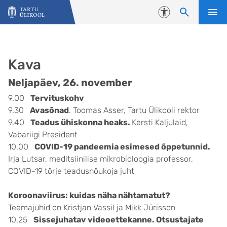
Liigu edasi põhisisu juurde
Juurdepääsetavus
Kava
Neljapäev, 26. november
9.00
Tervituskohv
9.30
Avasõnad
. Toomas Asser, Tartu Ülikooli rektor
9.40
Teadus ühiskonna heaks.
Kersti Kaljulaid,
Vabariigi President
10.00
COVID-19 pandeemia esimesed õppetunnid.
Irja Lutsar, meditsiinilise mikrobioloogia professor,
COVID-19 tõrje teadusnõukoja juht
Koroonaviirus: kuidas näha nähtamatut?
Teemajuhid on Kristjan Vassil ja Mikk Jürisson
10.25
Sissejuhatav videoettekanne. Otsustajate