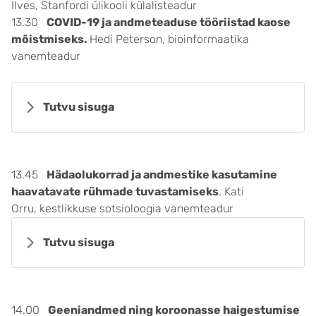
Ilves, Stanfordi ülikooli külalisteadur
13.30
COVID-19 ja andmeteaduse tööriistad kaose
mõistmiseks.
Hedi Peterson, bioinformaatika
vanemteadur
Tutvu sisuga
13.45
Hädaolukorrad ja andmestike kasutamine
haavatavate rühmade tuvastamiseks
. Kati
Orru, kestlikkuse sotsioloogia vanemteadur
Tutvu sisuga
14.00
Geeniandmed ning koroonasse haigestumise