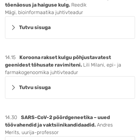
tõenäosus ja haiguse kulg.
Reedik
Mägi, bioinformaatika juhtivteadur
Tutvu sisuga
14.15
Koroona rakset kulgu põhjustavatest
geenidest tõhusate ravimiteni.
Lili Milani, epi- ja
farmakogenoomika juhtivteadur
Tutvu sisuga
14.30
SARS-CoV-2 pöördgeneetika – uued
töövahendid ja vaktsiinikandidaadid.
Andres
Merits, uurija-professor