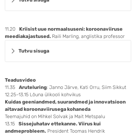
11.20
Kriisist uue normaalsuseni: koroonaviiruse
meediakajastused.
Raili Marling, anglistika professor
Tutvu sisuga
Teadusvideo
11.35
Aruteluring
: Janno Järve, Kati Orru, Siim Sikkut
12.25–13.15 Lõuna ülikooli kohvikus
Kuidas geeniandmed, suurandmed ja innovatsioon
aitavad koroonaviirusega kohaneda
Teemajuhid on Mihkel Solvak ja Mait Metspalu
13.15
Sissejuhatav ettekanne. Viirus kui
andmeprobleem.
President Toomas Hendrik