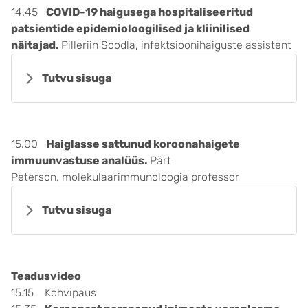
14.45
COVID-19 haigusega hospitaliseeritud
patsientide epidemioloogilised ja kliinilised
näitajad.
Pilleriin Soodla, infektsioonihaiguste assistent
Tutvu sisuga
15.00
Haiglasse sattunud koroonahaigete
immuunvastuse analüüs.
Pärt
Peterson, molekulaarimmunoloogia professor
Tutvu sisuga
Teadusvideo
15.15 Kohvipaus