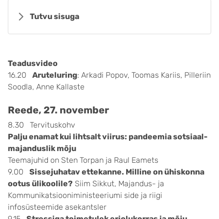
Tutvu sisuga
Teadusvideo
16.20
Aruteluring
: Arkadi Popov, Toomas Kariis, Pilleriin
Soodla, Anne Kallaste
Reede, 27. november
8.30 Tervituskohv
Palju enamat kui lihtsalt viirus: pandeemia sotsiaal-
majanduslik mõju
Teemajuhid on Sten Torpan ja Raul Eamets
9.00
Sissejuhatav ettekanne. Milline on ühiskonna
ootus ülikoolile?
Siim Sikkut, Majandus- ja
Kommunikatsiooniministeeriumi side ja riigi
infosüsteemide asekantsler
9.15
Stressiga toimetulek eriolukorras ja mõju