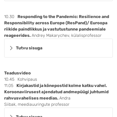
10.30
Responding to the Pandemic: Resilience and
Responsibility across Europe (ResPand)/ Euroopa
riikide paindlikkus ja vastutustunne pandeemiale
reageerides.
Andrey Makarychev, külalisprofessor
Tutvu sisuga
Teadusvideo
10.45 Kohvipaus
11.05
Kirjakastid ja kõnepostid kolme katku vahel.
Koroonaviirusest ajendatud andmepüügi juhtumid
rahvusvahelises meedias.
Andra
Siibak, meediauuringute professor
Tutvu sisuga