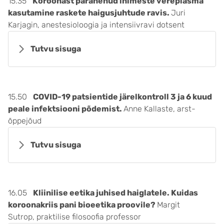
15.35
Koroonast paranenud inimeste vereplasma
kasutamine raskete haigusjuhtude ravis.
Juri
Karjagin, anestesioloogia ja intensiivravi dotsent
Tutvu sisuga
15.50
COVID-19 patsientide järelkontroll 3 ja 6 kuud
peale infektsiooni põdemist.
Anne Kallaste, arst-
õppejõud
Tutvu sisuga
16.05
Kliinilise eetika juhised haiglatele. Kuidas
koroonakriis pani bioeetika proovile?
Margit
Sutrop, praktilise filosoofia professor