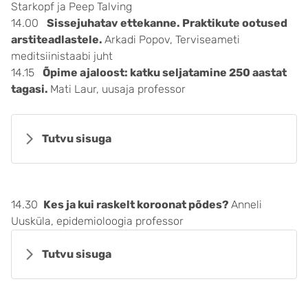
Starkopf ja Peep Talving
14.00
Sissejuhatav ettekanne. Praktikute ootused
arstiteadlastele.
Arkadi Popov, Terviseameti
meditsiinistaabi juht
14.15
Õpime ajaloost: katku seljatamine 250 aastat
tagasi.
Mati Laur, uusaja professor
Tutvu sisuga
14.30
Kes ja kui raskelt koroonat põdes?
Anneli
Uusküla, epidemioloogia professor
Tutvu sisuga