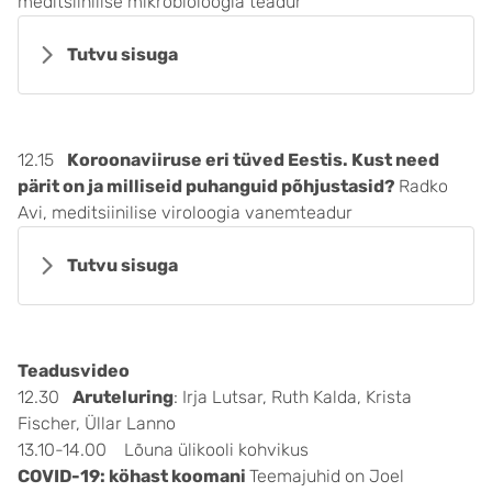
meditsiinilise mikrobioloogia teadur
Tutvu sisuga
12.15
Koroonaviiruse eri tüved Eestis. Kust need
pärit on ja milliseid puhanguid põhjustasid?
Radko
Avi, meditsiinilise viroloogia vanemteadur
Tutvu sisuga
Teadusvideo
12.30
Aruteluring
: Irja Lutsar, Ruth Kalda, Krista
Fischer, Üllar Lanno
13.10-14.00 Lõuna ülikooli kohvikus
COVID-19: köhast koomani
Teemajuhid on Joel