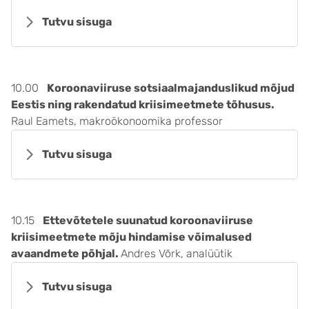
Tutvu sisuga
10.00
Koroonaviiruse sotsiaalmajanduslikud mõjud
Eestis ning rakendatud kriisimeetmete tõhusus.
Raul Eamets, makroökonoomika professor
Tutvu sisuga
10.15
Ettevõtetele suunatud koroonaviiruse
kriisimeetmete mõju hindamise võimalused
avaandmete põhjal.
Andres Võrk, analüütik
Tutvu sisuga